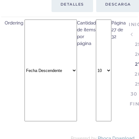
DETALLES
DESCARGA
Ordering
Cantidad
Página
INI
de ítems
27 de
por
32
página
2
2
2
2
2
30
FI
Powered by
Phoca Download