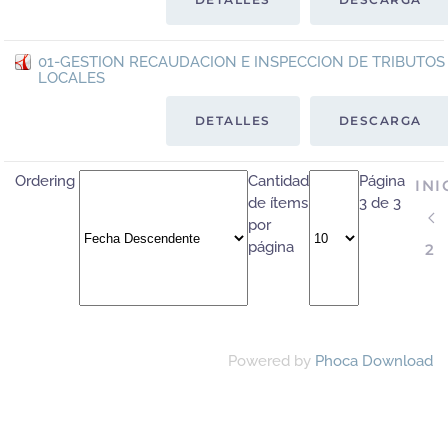
01-GESTION RECAUDACION E INSPECCION DE TRIBUTOS
LOCALES
DETALLES
DESCARGA
Ordering
Cantidad
Página
INI
de ítems
3 de 3
por
página
2
Powered by
Phoca Download